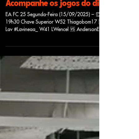
Acompanhe os jogos do dia
EA FC 25 Segunda-Feira (15/09/2025) – ⏰
19h30 Chave Superior W52 Thiagobom17 🆚
Lav #Lavineaa_ W41 LWencel 🆚 AndersonELT
W58 Leonardo...