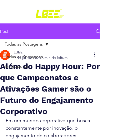
Post
Todas as Postagens
LBEE
Todas as Postagens
9 de jul. de 2025
3 min de leitura
Além do Happy Hour: Por
Institucional
que Campeonatos e
Ativações Gamer são o
Futuro do Engajamento
Corporativo
Em um mundo corporativo que busca 
constantemente por inovação, o 
engajamento de colaboradores 